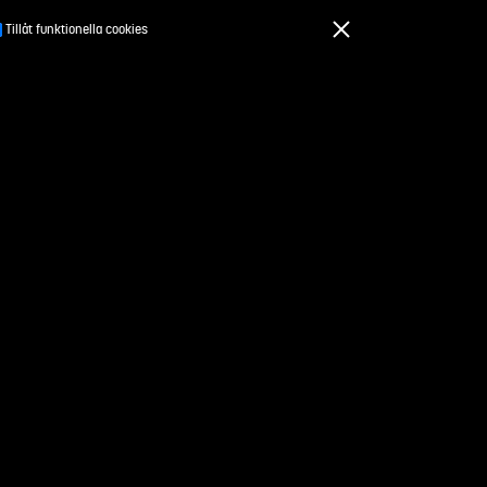
Tillåt funktionella cookies
För kursansvariga
drag
Om Studentuppdrag.se
Kontakt