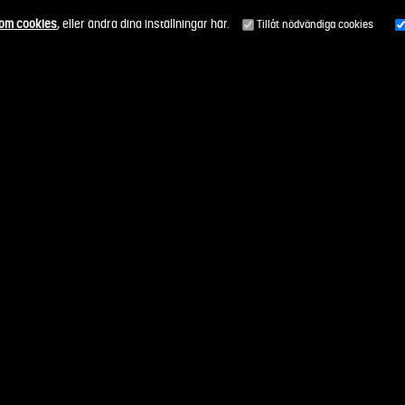
 om cookies
, eller ändra dina inställningar här.
Tillåt nödvändiga cookies
Alla uppdragsområden
Så funkar det
Genomförda upp