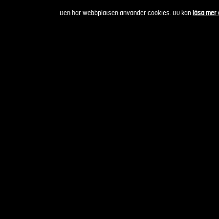
Fortsätt
Den här webbplatsen använder cookies. Du kan
läsa mer
till
innehållet