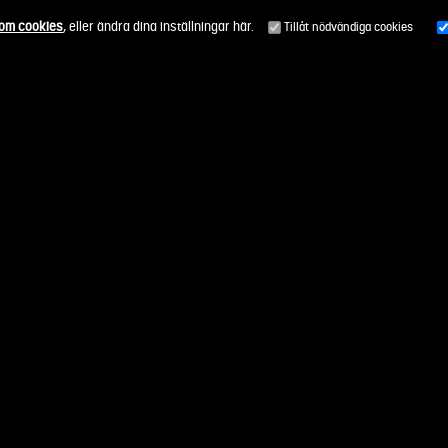
 om cookies
, eller ändra dina inställningar här.
Tillåt nödvändiga cookies
Alla uppdragsområden
Så funkar det
Genomförda upp