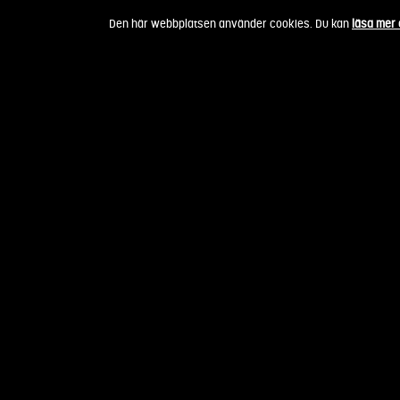
Fortsätt
Den här webbplatsen använder cookies. Du kan
läsa mer
till
innehållet
Andreas Wallo