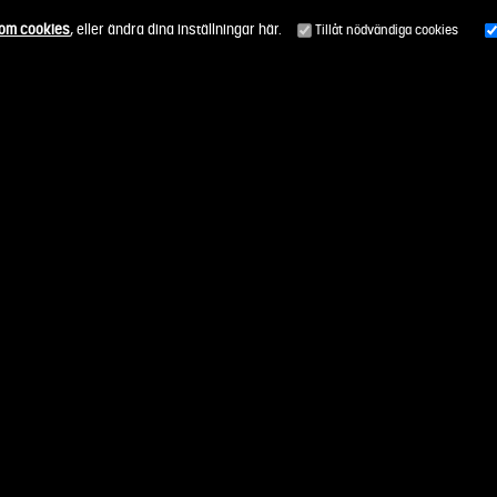
 om cookies
, eller ändra dina inställningar här.
Tillåt nödvändiga cookies
Alla uppdragsområden
Så funkar det
Genomförda upp