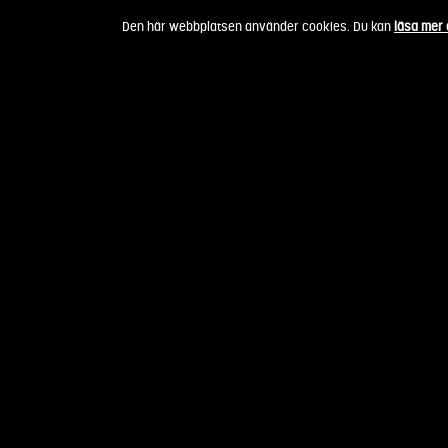
Fortsätt
Den här webbplatsen använder cookies. Du kan
läsa mer
till
innehållet
Erik Glaas