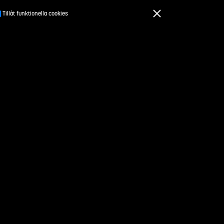
Tillåt funktionella cookies
För kursansvariga
drag
Om Studentuppdrag.se
Kontakt