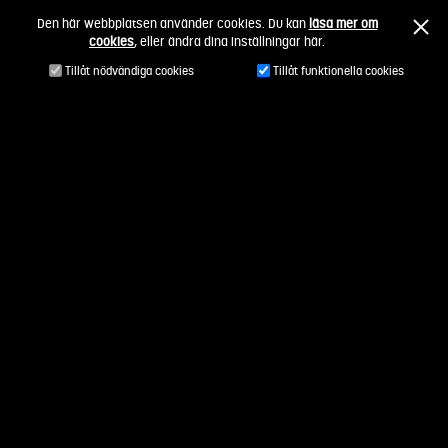
Fortsätt
Den här webbplatsen använder cookies. Du kan
läsa mer om
till
cookies
, eller ändra dina inställningar här.
innehållet
Tillåt nödvändiga cookies
Tillåt funktionella cookies
Eva Törnqvist