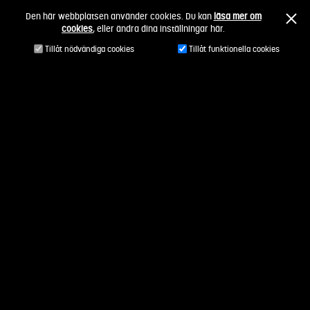
Fortsätt
Den här webbplatsen använder cookies. Du kan
läsa mer om
till
cookies
, eller ändra dina inställningar här.
innehållet
Tillåt nödvändiga cookies
Tillåt funktionella cookies
Mattias Lindahl