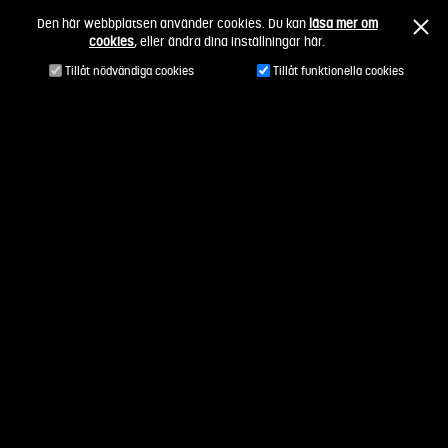
Fortsätt
Den här webbplatsen använder cookies. Du kan
läsa mer om
till
cookies
, eller ändra dina inställningar här.
innehållet
Tillåt nödvändiga cookies
Tillåt funktionella cookies
Rebecca Test