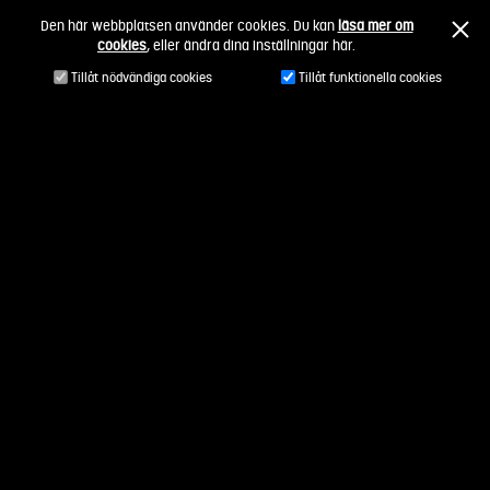
Fortsätt
Den här webbplatsen använder cookies. Du kan
läsa mer om
till
cookies
, eller ändra dina inställningar här.
innehållet
Tillåt nödvändiga cookies
Tillåt funktionella cookies
Förbättrad
produktutveckling
Ditt företag får en kartläggning och analys av er