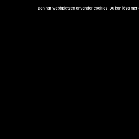
Fortsätt
Den här webbplatsen använder cookies. Du kan
läsa mer
till
innehållet