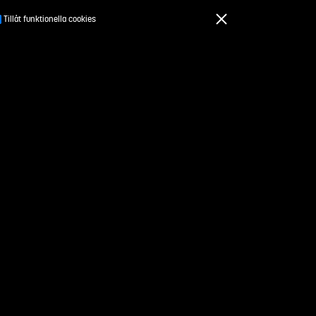
Tillåt funktionella cookies
För kursansvariga
drag
Om Studentuppdrag.se
Kontakt