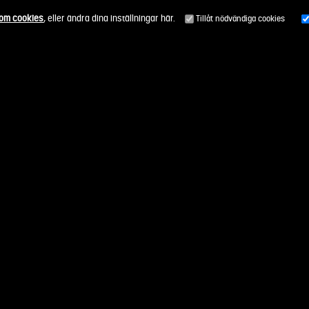
 om cookies
, eller ändra dina inställningar här.
Tillåt nödvändiga cookies
Alla uppdragsområden
Så funkar det
Genomförda upp