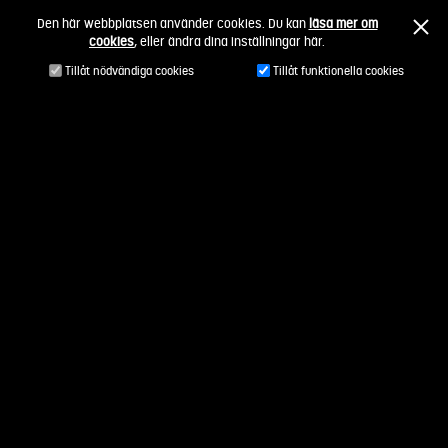
Fortsätt
Den här webbplatsen använder cookies. Du kan
läsa mer om
till
cookies
, eller ändra dina inställningar här.
innehållet
Tillåt nödvändiga cookies
Tillåt funktionella cookies
Status:
Utkast