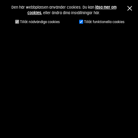
Fortsätt
Den här webbplatsen använder cookies. Du kan
läsa mer om
till
cookies
, eller ändra dina inställningar här.
innehållet
Tillåt nödvändiga cookies
Tillåt funktionella cookies
Område:
Elektronik
Utveckling av elektronik-/mjukvarusystem –