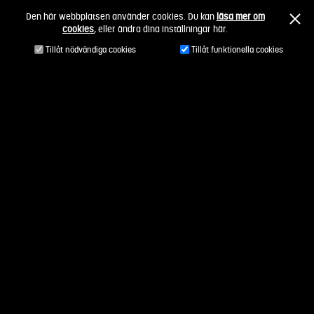
Fortsätt
Den här webbplatsen använder cookies. Du kan
läsa mer om
till
cookies
, eller ändra dina inställningar här.
innehållet
Tillåt nödvändiga cookies
Tillåt funktionella cookies
Låt studenter genomföra
uppdrag i din verksamhet
Se hela listan av Studentuppdrag, eller välj
ett område som är intressant för dig.
Du sökte på:
maskinteknik
Nollställ filter